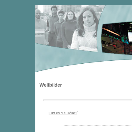
Weltbilder
*
Gibt es die Hölle?
.............................................................................