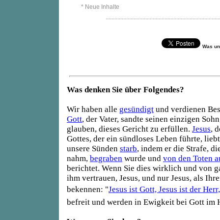
* Neue Inhalte
.............................................................................
Was un