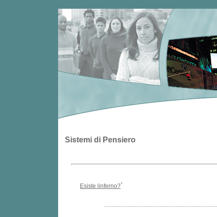
Sistemi di Pensiero
*
Esiste linferno?
.............................................................................