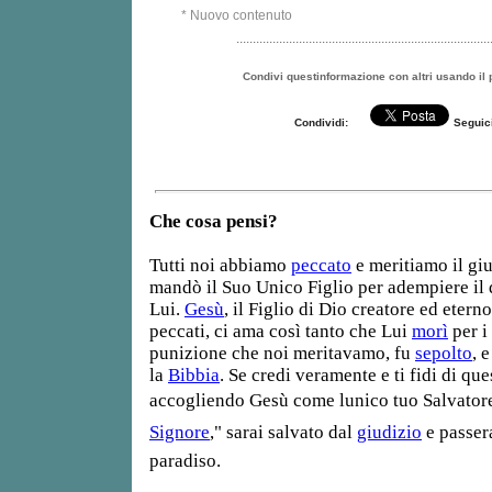
* Nuovo contenuto
.............................................................................
Condivi questinformazione con altri usando il 
Condividi:
Seguici