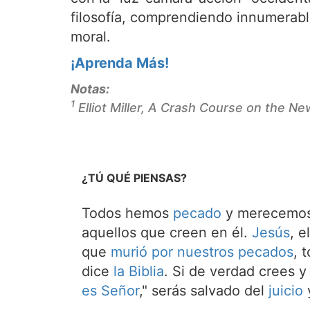
filosofía, comprendiendo innumerable
moral.
¡Aprenda Más!
Notas:
1
Elliot Miller,
A Crash Course on the N
¿TÚ QUÉ PIENSAS?
Todos hemos
pecado
y merecemos 
aquellos que creen en él.
Jesús
, e
que
murió por nuestros pecados
, 
dice
la Biblia
. Si de verdad crees y
es Señor
," serás salvado del
juicio
y