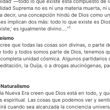
idad' —todo lo que existe está compuesto de l
idad Suprema no es ni una materia muerta, ni u
l a decir, una concepción hindú de Dios como un
nes implican dos más: todo lo que existe es Dios
1
ste,' es igualmente divino...."
teísmo
ree que todas las cosas son divinas, o parte de 
 que todo y todos somos parte de Dios, tenemos 
na completa unidad cósmica. Algunos partidario
meditación, la Ouija, o a drogas alucinógenas, par
-Naturalismo
la Nueva Era creen que Dios está en todo, y qu
es espiritual. Las cosas que podemos ver y sent
etirá cuando sea alcanzada la conciencia univer