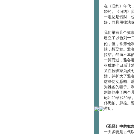
在《旧约》年代
婚约。《旧约》
一定总是钱财，
好，而且用律法
我们举有几个奴
建立了以色列十
伦，但，拿弗他
结，想娶她。雅
拉结。然而不幸
一晃而过，雅各
亚成婚七日后让
又在拉班家为奴
婚，并扩大了雅
这些使女悉帕、
为雅各的妻子。
别给他生了两个
记》29章和30
仆悉帕、辟拉。
游历。
《圣经》中的奴
一夫多妻是古代