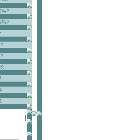
在吗？
的吗？
？
？
？
长
题
战
望