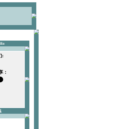
dia
:
享：
练