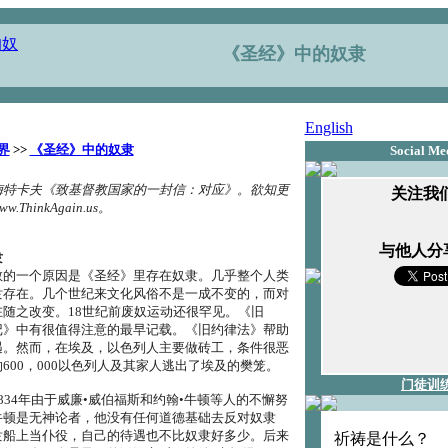
《圣经》中的奴隶
English
界
>>
《圣经》中的奴隶
Social Me
. 梅特卡夫《致基督教国家的一封信：对应》。欲知更
关注我们
ThinkAgain.us。
与他人分
隶
教的一个原因是《圣经》里存在奴隶。几乎整个人类
隶存在。几个世纪来文化风俗不是一成不变的，而对
随之改变。18世纪前废奴运动还很罕见。《旧
记》中有很值得注意的最早记载。《旧约律法》帮助
遇。然而，在埃及，以色列人主要做砖工，条件很恶
600，000以色列人及其家人逃出了埃及的樊笼。
门徒训
834年由于威廉•威伯福斯和约翰•牛顿等人的不懈努
牛顿是无神论者，他没有任何道德基础去反对奴隶
隶船上当仆役，自己的待遇也不比奴隶好多少。后来
祈祷是什么？