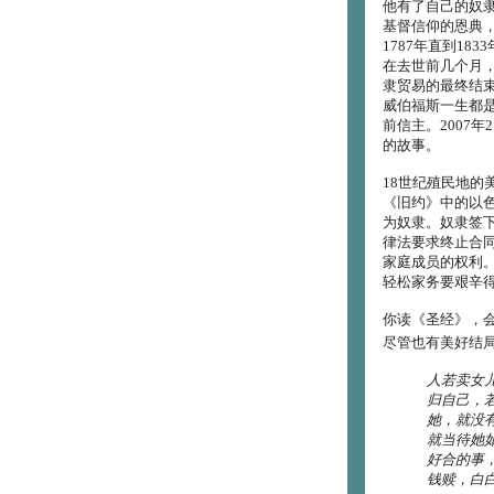
他有了自己的奴
基督信仰的恩典
1787年直到1
在去世前几个月
隶贸易的最终结
威伯福斯一生都
前信主。2007
的故事。
18世纪殖民地的
《旧约》中的以
为奴隶。奴隶签
律法要求终止合
家庭成员的权利
轻松家务要艰辛
你读《圣经》，
尽管也有美好结局
人若卖女
归自己，
她，就没
就当待她
好合的事
钱赎，白