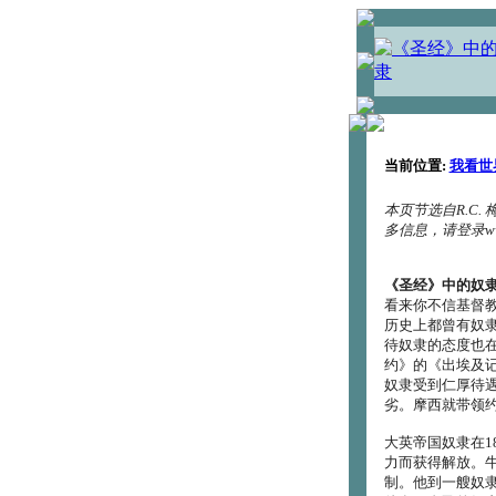
当前位置:
我看世
本页节选自R.C
多信息，请登录www.
《圣经》中的奴
看来你不信基督
历史上都曾有奴
待奴隶的态度也在
约》的《出埃及
奴隶受到仁厚待
劣。摩西就带领约
大英帝国奴隶在1
力而获得解放。
制。他到一艘奴