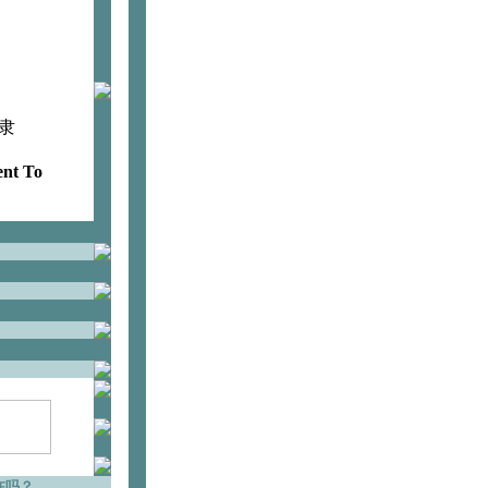
隶
ent To
在吗？