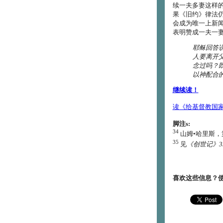
续一夫多妻这样
果《旧约》律法
会成为唯一上新
表明赞成一夫一
耶稣回答
人要离开
念过吗？
以神配合
继续读！
读《给基督教国
脚注s:
34
山姆•哈里斯，
35
见
《创世记》35:
喜欢这些信息？