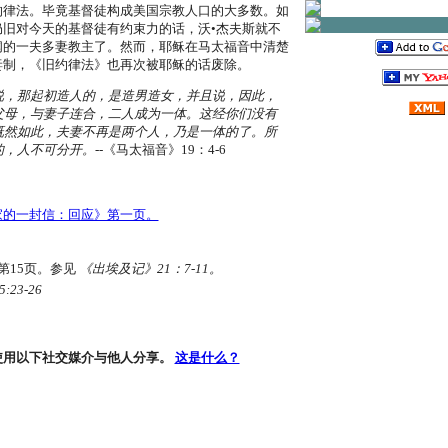
的律法。毕竟基督徒构成美国宗教人口的大多数。如
仍旧对今天的基督徒有约束力的话，沃•杰夫斯就不
闻的一夫多妻教主了。然而，耶稣在马太福音中清楚
妻制，《旧约律法》也再次被耶稣的话废除。
说，那起初造人的，是造男造女，并且说，因此，
父母，与妻子连合，二人成为一体。这经你们没有
既然如此，夫妻不再是两个人，乃是一体的了。所
的，人不可分开。
--《马太福音》19：4-6
家的一封信：回应》第一页。
第15页。参见
《出埃及记》21：7-11。
23-26
使用以下社交媒介与他人分享。
这是什么？