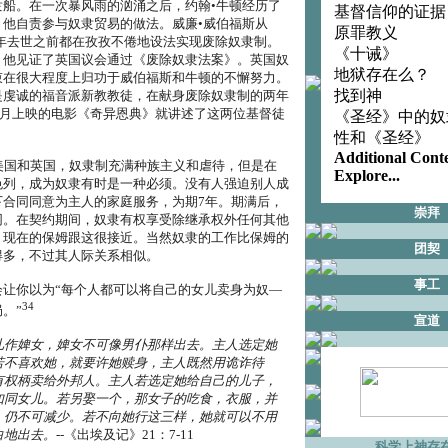
隶船。在一次暴风雨的汹涌之后，约翰•牛顿经历了
基督信仰的证据
，他自责参与奴隶贸易的做法。威廉•威伯福斯从
原罪教义
833年去世之前都在孜孜不倦地设法实现废除奴隶制。
《十诫》
，他见证了英国议会通过《废除奴隶法案》。英国奴
地狱存在么？
束在很大程度上归功于威伯福斯和牛顿的不懈努力。
找到神
是虔诚的福音派新教教徒，在献身废除奴隶制的两年
年2月上映的电影《奇异恩典》就讲述了这两位基督徒
《圣经》中的奴
性和《圣经》
Additional Cont
美国和英国，奴隶制充满种族主义和虐待，但是在
Explore...
色列，成为奴隶有时是一种必须。没有人强迫别人成
下合同同意为主人的家庭服务，为期7年。期满后，
崇拜
同。在契约期间，奴隶有权享受除继承权外任何其他
。现在的保姆跟这很接近。当然奴隶的工作比保姆的
团契
得多，不过其人际关系相似。
事工
会让你以为“每个人都可以将自己的女儿卖身为奴―
34
。”
宣道
儿作婢女，婢女不可像男仆那样出去。主人选定她
若不喜欢她，就要许她赎身，主人既然用诡诈待
有权柄卖给外邦人。主人若选定她给自己的儿子，
如同女儿。若另娶一个，那女子的吃食，衣服，并
，仍不可减少。若不向她行这三样，她就可以不用
白地出去。
--《出埃及记》21：7-11
科学上神存