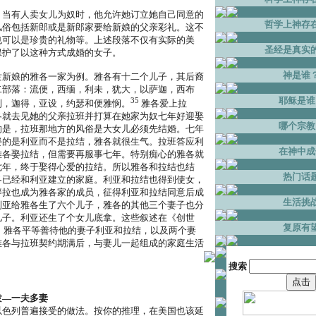
，当有人卖女儿为奴时，他允许她订立她自己同意的
哲学上神存
风俗包括新郎或是新郎家要给新娘的父亲彩礼。这不
也可以是珍贵的礼物等。上述段落不仅有实际的美
圣经是真实
保护了以这种方式成婚的女子。
神是谁
隶新娘的雅各一家为例。雅各有十二个儿子，其后裔
二部落：流便，西缅，利未，犹大，以萨迦，西布
耶稣是谁
35
利，迦得，亚设，约瑟和便雅悯。
雅各爱上拉
各就去见她的父亲拉班并打算在她家为奴七年好迎娶
哪个宗教
的是，拉班那地方的风俗是大女儿必须先结婚。七年
娶的是利亚而不是拉结，雅各就很生气。拉班答应利
在神中成
雅各娶拉结，但需要再服事七年。特别痴心的雅各就
七年，终于娶得心爱的拉结。所以雅各和拉结也结
热门话
各已经和利亚建立的家庭。利亚和拉结也得到使女，
辟拉也成为雅各家的成员，征得利亚和拉结同意后成
生活挑
利亚给雅各生了六个儿子，雅各的其他三个妻子也分
儿子。利亚还生了个女儿底拿。这些叙述在《创世
复原有
章。雅各平等善待他的妻子利亚和拉结，以及两个妻
雅各与拉班契约期满后，与妻儿一起组成的家庭生活
搜索
隶―一夫多妻
以色列普遍接受的做法。按你的推理，在美国也该延