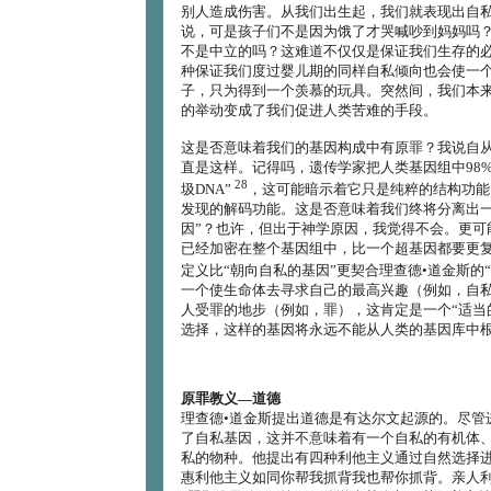
别人造成伤害。从我们出生起，我们就表现出自
说，可是孩子们不是因为饿了才哭喊吵到妈妈吗
不是中立的吗？这难道不仅仅是保证我们生存的
种保证我们度过婴儿期的同样自私倾向也会使一
子，只为得到一个羡慕的玩具。突然间，我们本
的举动变成了我们促进人类苦难的手段。
这是否意味着我们的基因构成中有原罪？我说自
直是这样。记得吗，遗传学家把人类基因组中98%
28
圾DNA”
，这可能暗示着它只是纯粹的结构功能
发现的解码功能。这是否意味着我们终将分离出一
因”？也许，但出于神学原因，我觉得不会。更可能
已经加密在整个基因组中，比一个超基因都要更
定义比“朝向自私的基因”更契合理查德•道金斯的“
一个使生命体去寻求自己的最高兴趣（例如，自
人受罪的地步（例如，罪），这肯定是一个“适当
选择，这样的基因将永远不能从人类的基因库中
原罪教义―道德
理查德•道金斯提出道德是有达尔文起源的。尽管
了自私基因，这并不意味着有一个自私的有机体
私的物种。他提出有四种利他主义通过自然选择
惠利他主义如同你帮我抓背我也帮你抓背。亲人