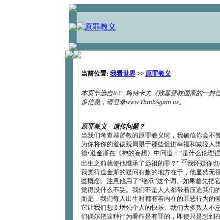
当前位置:
我看世界
>>
原罪教义
本页节选自R.C. 梅特卡夫《致基督教国家的一
多信息，请登录www.ThinkAgain.us。
原罪教义―遗传问题？
当我们考查基督教的原罪教义时，我确信你会不
为你将你的道德观局限于那些促进幸福和减轻人
德•道金斯在《神的妄想》中问道：“是什么伦理
27
出生之前就使他继承了远祖的罪？”
我怀疑你也
我觉得道金斯的疑问有趣的地方在于，他显然无
些概念。注意他用了“继承”这个词。如果首先把
觉得没什么不妥。我们不是人人都带着压迫我们
而是，我们每人出生时都有着内在的罪恶行为的
它让我们想要增强个人的快乐。我们大多数人不
们偶尔把这种行为看作是有罪的，即使只是想到