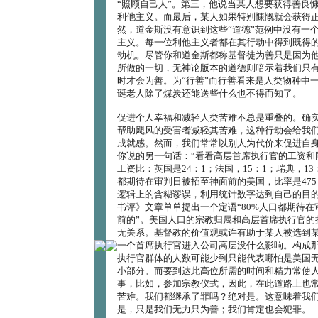
“照顾自己人”。第三，他说当某人想要获得善良
利他主义。而最后，某人如果特别慷慨就会获得
然，道金斯没有意识到这些“道德”范例中没有一
主义。每一位利他主义者都在其行动中得到既得
动机。尽管你和道金斯都称基督徒为善只是因为
所做的一切，无神论版本的道德则暗示着我们只有
时才会为善。为“行善”而行善看来是人类物种中
诞老人除了煤炭还能送些什么也不得而知了。
促进个人幸福和减轻人类苦难不总是重叠的。确
帮助飓风的受害者减轻其苦难，这种行动会给我
成就感。然而，我们常常以别人为代价来促进自
你说的另一句话：“看看高层首席执行官的工资和
工资比：英国是24：1；法国，15：1；瑞典，13
都期待在审判日被招至神面前的美国，比率是475
逻辑上的含糊谬误，利用统计数字达到自己的目
书评》文章单单提出一个定语“80%人口都期待在
前的”。美国人口的宗教归属和高层首席执行官的
无关系。基督教的价值观或许有助于某人被选到
一个首席执行官进入公司高层没什么影响。构成
执行官群体的人数可能少到只能代表哪怕是美国无
小部分。而要到达此高位所需的时间和精力常使
事，比如，参加宗教仪式，因此，在此道路上也
苦难。我们都继承了罪吗？绝对是。这意味着我
是，只是我们无力只为善；我们肯定也会犯罪。