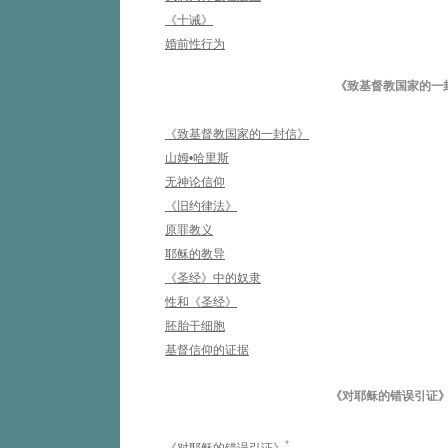
《十诫》
婚前性行为
《致基督教国家的一
《致基督教国家的一封信》
山姆•哈里斯
无神论信仰
《旧约律法》
原罪教义
耶稣的教导
《圣经》中的奴隶
性和《圣经》
胚胎干细胞
基督信仰的证据
《对耶稣的错误引证》 
*